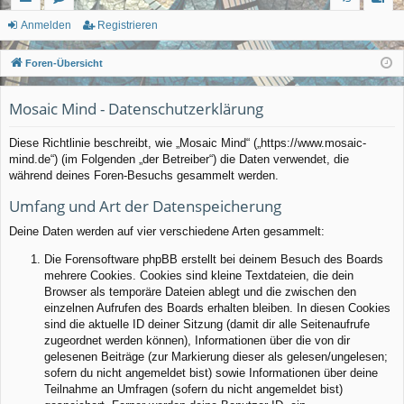
ch
or
n
eg
Anmelden
Registrieren
ne
en
m
ist
Foren-Übersicht
llz
el
rie
Mosaic Mind - Datenschutzerklärung
ug
de
re
rif
n
n
Diese Richtlinie beschreibt, wie „Mosaic Mind“ („https://www.mosaic-
mind.de“) (im Folgenden „der Betreiber“) die Daten verwendet, die
f
während deines Foren-Besuchs gesammelt werden.
Umfang und Art der Datenspeicherung
Deine Daten werden auf vier verschiedene Arten gesammelt:
Die Forensoftware phpBB erstellt bei deinem Besuch des Boards
mehrere Cookies. Cookies sind kleine Textdateien, die dein
Browser als temporäre Dateien ablegt und die zwischen den
einzelnen Aufrufen des Boards erhalten bleiben. In diesen Cookies
sind die aktuelle ID deiner Sitzung (damit dir alle Seitenaufrufe
zugeordnet werden können), Informationen über die von dir
gelesenen Beiträge (zur Markierung dieser als gelesen/ungelesen;
sofern du nicht angemeldet bist) sowie Informationen über deine
Teilnahme an Umfragen (sofern du nicht angemeldet bist)