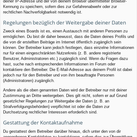
deiner IP-Adresse und der von deinem Browser übermittelter Browser-
Kennung zu speichern, sofern dies zur Gefahrenabwehr oder zur
rechtlichen Nachverfolgbarkeit notwendig ist.
Regelungen bezüglich der Weitergabe deiner Daten
Zweck eines Boards ist es, einen Austausch mit anderen Personen zu
ermöglichen. Du bist dir daher bewusst, dass die Daten deines Profils und
die von dir erstellten Beiträge im Internet öffentlich zugänglich sein
können. Der Betreiber kann jedoch festlegen, dass einzelne Informationen
nur für einen eingeschränkten Nutzerkreis (z. B. andere registrierte
Benutzer, Administratoren etc.) zugänglich sind. Wenn du Fragen dazu
hast, suche nach entsprechenden Informationen im Forum oder
kontaktiere den Betreiber. Die E-Mail-Adresse aus deinem Profil ist dabei
jedoch nur für den Betreiber und von ihm beauftragte Personen
(Administratoren) zugänglich.
Andere als die oben genannten Daten wird der Betreiber nur mit deiner
Zustimmung an Dritte weitergeben. Dies gilt nicht, sofern er auf Grund
gesetzlicher Regelungen zur Weitergabe der Daten (z. B. an
Strafverfolgungsbehörden) verpflichtet ist oder die Daten zur
Durchsetzung rechtlicher Interessen erforderlich sind.
Gestattung der Kontaktaufnahme
Du gestattest dem Betreiber darüber hinaus, dich unter den von dir
angegebenen Kontaktdaten zu kontaktieren, sofern dies zur Übermittlung