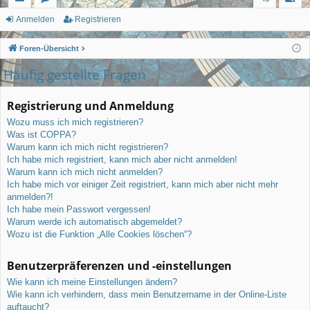
ch
or
n
eg
Anmelden
Registrieren
ne
en
m
ist
Foren-Übersicht
llz
el
rie
Häufig gestellte Fragen
ug
de
re
Registrierung und Anmeldung
rif
n
n
Wozu muss ich mich registrieren?
f
Was ist COPPA?
Warum kann ich mich nicht registrieren?
Ich habe mich registriert, kann mich aber nicht anmelden!
Warum kann ich mich nicht anmelden?
Ich habe mich vor einiger Zeit registriert, kann mich aber nicht mehr
anmelden?!
Ich habe mein Passwort vergessen!
Warum werde ich automatisch abgemeldet?
Wozu ist die Funktion „Alle Cookies löschen“?
Benutzerpräferenzen und -einstellungen
Wie kann ich meine Einstellungen ändern?
Wie kann ich verhindern, dass mein Benutzername in der Online-Liste
auftaucht?