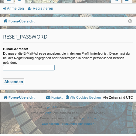
ch
or
n
eg
Anmelden
Registrieren
ne
en
m
ist
Foren-Übersicht
llz
el
rie
RESET_PASSWORD
ug
de
re
rif
n
n
E-Mail-Adresse:
Du musst die E-Mail-Adresse angeben, die in deinem Profil hinterlegt ist. Diese hast du
f
bei der Registrierung angegeben oder nachträglich in deinem persönlichen Bereich
geändert.
Foren-Übersicht
Kontakt
Alle Cookies löschen
Alle Zeiten sind
UTC
Powered by
phpBB
® Forum Software © phpBB Limited
Style von
Arty
- Aktualisieren phpBB 3.2 von MrGaby
Deutsche Übersetzung durch
phpBB.de
Datenschutz
|
Nutzungsbedingungen