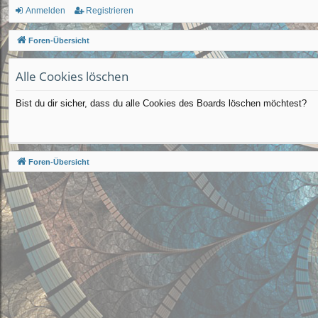
ch
Anmelden
Registrieren
ne
Foren-Übersicht
llz
Alle Cookies löschen
ug
rif
Bist du dir sicher, dass du alle Cookies des Boards löschen möchtest?
f
Foren-Übersicht