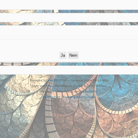
Powered by
phpBB
® Forum Software © phpBB Limited
Style von
Arty
- Aktualisieren phpBB 3.2 von MrGaby
Deutsche Übersetzung durch
phpBB.de
Datenschutz
|
Nutzungsbedingungen